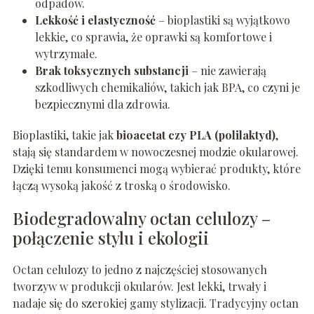
odpadów.
Lekkość i elastyczność
– bioplastiki są wyjątkowo
lekkie, co sprawia, że oprawki są komfortowe i
wytrzymałe.
Brak toksycznych substancji
– nie zawierają
szkodliwych chemikaliów, takich jak BPA, co czyni je
bezpiecznymi dla zdrowia.
Bioplastiki, takie jak
bioacetat czy PLA (polilaktyd)
,
stają się standardem w nowoczesnej modzie okularowej.
Dzięki temu konsumenci mogą wybierać produkty, które
łączą wysoką jakość z troską o środowisko.
Biodegradowalny octan celulozy –
połączenie stylu i ekologii
Octan celulozy to jedno z najczęściej stosowanych
tworzyw w produkcji okularów. Jest lekki, trwały i
nadaje się do szerokiej gamy stylizacji. Tradycyjny octan