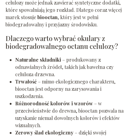
celulozy może jednak zawierać syntetyczne dodatki,
które spowalniają jego rozkład. Dlatego coraz więcej
marek stosuje
biooctan
, który jest w pełni
biodegradowalny i przyjazny środowisku.
Dlaczego warto wybrać okulary z
biodegradowalnego octanu celulozy?
Naturalne składniki
– produkowany z
odnawialnych źródeł, takich jak bawełna czy
celuloza drzewna.
Trwałość
– mimo ekologicznego charakteru,
biooctan jest odporny na zarysowania i
uszkodzenia.
Różnorodność kolorów i wzorów
– w
przeciwieństwie do drewna, biooctan pozwala na
uzyskanie niemal dowolnych kolorów i efektów
wizualnych.
Zerowy ślad ekologiczny
– dzięki swojej