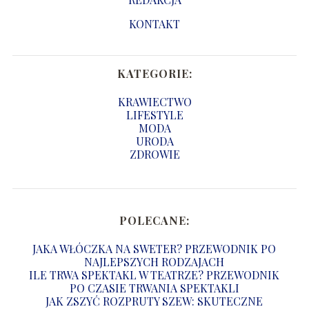
KONTAKT
KATEGORIE:
KRAWIECTWO
LIFESTYLE
MODA
URODA
ZDROWIE
POLECANE:
JAKA WŁÓCZKA NA SWETER? PRZEWODNIK PO
NAJLEPSZYCH RODZAJACH
ILE TRWA SPEKTAKL W TEATRZE? PRZEWODNIK
PO CZASIE TRWANIA SPEKTAKLI
JAK ZSZYĆ ROZPRUTY SZEW: SKUTECZNE