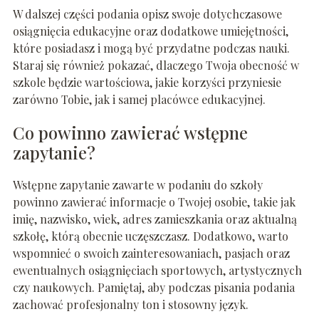
W dalszej części podania opisz swoje dotychczasowe
osiągnięcia edukacyjne oraz dodatkowe umiejętności,
które posiadasz i mogą być przydatne podczas nauki.
Staraj się również pokazać, dlaczego Twoja obecność w
szkole będzie wartościowa, jakie korzyści przyniesie
zarówno Tobie, jak i samej placówce edukacyjnej.
Co powinno zawierać wstępne
zapytanie?
Wstępne zapytanie zawarte w podaniu do szkoły
powinno zawierać informacje o Twojej osobie, takie jak
imię, nazwisko, wiek, adres zamieszkania oraz aktualną
szkołę, którą obecnie uczęszczasz. Dodatkowo, warto
wspomnieć o swoich zainteresowaniach, pasjach oraz
ewentualnych osiągnięciach sportowych, artystycznych
czy naukowych. Pamiętaj, aby podczas pisania podania
zachować profesjonalny ton i stosowny język.