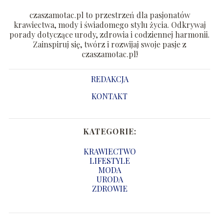
czaszamotac.pl to przestrzeń dla pasjonatów
krawiectwa, mody i świadomego stylu życia. Odkrywaj
porady dotyczące urody, zdrowia i codziennej harmonii.
Zainspiruj się, twórz i rozwijaj swoje pasje z
czaszamotac.pl!
REDAKCJA
KONTAKT
KATEGORIE:
KRAWIECTWO
LIFESTYLE
MODA
URODA
ZDROWIE