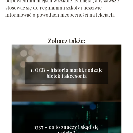
odpowiednim miejscu w szkole. Pamiętaj, aby zawsze
stosować się do regulaminu szkoły i uczciwie
informować o powodach nieobecności na lekcjach.
Zobacz także:
1. OCB – historia marki, rodzaje
bletek i akcesoria
1337 – co to znaczy i skąd się
wzięło?