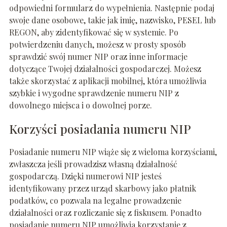
odpowiedni formularz do wypełnienia. Następnie podaj
swoje dane osobowe, takie jak imię, nazwisko, PESEL lub
REGON, aby zidentyfikować się w systemie. Po
potwierdzeniu danych, możesz w prosty sposób
sprawdzić swój numer NIP oraz inne informacje
dotyczące Twojej działalności gospodarczej. Możesz
także skorzystać z aplikacji mobilnej, która umożliwia
szybkie i wygodne sprawdzenie numeru NIP z
dowolnego miejsca i o dowolnej porze.
Korzyści posiadania numeru NIP
Posiadanie numeru NIP wiąże się z wieloma korzyściami,
zwłaszcza jeśli prowadzisz własną działalność
gospodarczą. Dzięki numerowi NIP jesteś
identyfikowany przez urząd skarbowy jako płatnik
podatków, co pozwala na legalne prowadzenie
działalności oraz rozliczanie się z fiskusem. Ponadto
posiadanie numeru NIP umożliwia korzystanie z