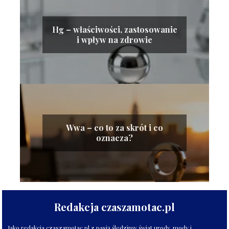
Hg – właściwości, zastosowanie
i wpływ na zdrowie
Wwa – co to za skrót i co
oznacza?
Redakcja czaszamotac.pl
Jako redakcja czaszamotac.pl z pasją śledzimy świat urody, mody i