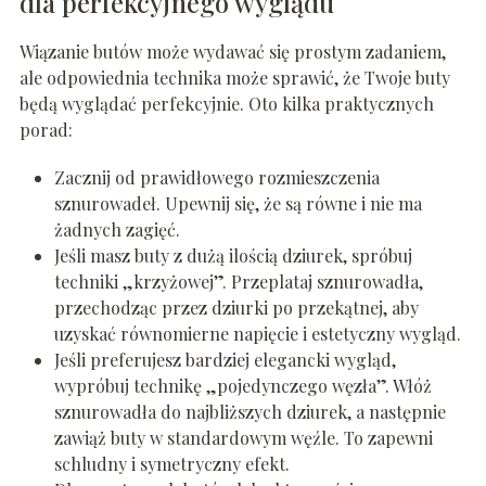
dla perfekcyjnego wyglądu
Wiązanie butów może wydawać się prostym zadaniem,
ale odpowiednia technika może sprawić, że Twoje buty
będą wyglądać perfekcyjnie. Oto kilka praktycznych
porad:
Zacznij od prawidłowego rozmieszczenia
sznurowadeł. Upewnij się, że są równe i nie ma
żadnych zagięć.
Jeśli masz buty z dużą ilością dziurek, spróbuj
techniki „krzyżowej”. Przeplataj sznurowadła,
przechodząc przez dziurki po przekątnej, aby
uzyskać równomierne napięcie i estetyczny wygląd.
Jeśli preferujesz bardziej elegancki wygląd,
wypróbuj technikę „pojedynczego węzła”. Włóż
sznurowadła do najbliższych dziurek, a następnie
zawiąż buty w standardowym węźle. To zapewni
schludny i symetryczny efekt.