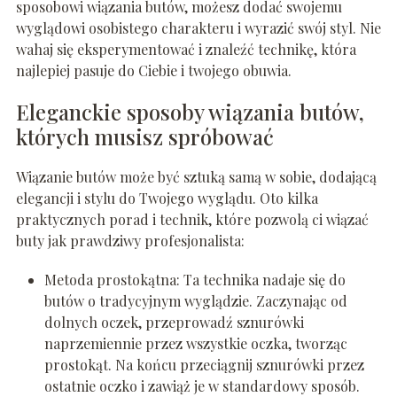
sposobowi wiązania butów, możesz dodać swojemu
wyglądowi osobistego charakteru i wyrazić swój styl. Nie
wahaj się eksperymentować i znaleźć technikę, która
najlepiej pasuje do Ciebie i twojego obuwia.
Eleganckie sposoby wiązania butów,
których musisz spróbować
Wiązanie butów może być sztuką samą w sobie, dodającą
elegancji i stylu do Twojego wyglądu. Oto kilka
praktycznych porad i technik, które pozwolą ci wiązać
buty jak prawdziwy profesjonalista:
Metoda prostokątna: Ta technika nadaje się do
butów o tradycyjnym wyglądzie. Zaczynając od
dolnych oczek, przeprowadź sznurówki
naprzemiennie przez wszystkie oczka, tworząc
prostokąt. Na końcu przeciągnij sznurówki przez
ostatnie oczko i zawiąż je w standardowy sposób.