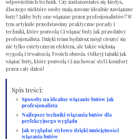
odpowiednich technik. Czy zastanawiałeś się kiedyś,
dlaczego niektóre osoby mają zawsze idealnie zawiązane
buty? Jakby były one wiązane przez profesjonalistów? W
tym artykule przedstawimy praktyczne porady i
techniki, które pozwolą Ci wiązać buty jak prawdziwy
profesjonalista. Dzięki temu będziesz mógł cieszyć się
nie tylko estetycznym efektem, ale także większą
wygodą i trwałością Twoich obuwia. Odkryj tajniki jak
wiązać buty, które pozwolą Ci zachować styl i komfort
przez cały dzień!
Spis treści:
Sposoby na idealne wiązanie butów jak
profesjonalista
Najlepsze techniki wiązania butów dla
perfekcyjnego wyglądu
Jak wyglądać stylowo dzięki umiejętności
wiązania butów