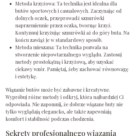
Metoda krzyżowa: Ta technika jest idealna dla
butów sportowych i casualowych. Zaczynając od
dolnych oczek, przeprowadź sznurówki
naprzemiennie przez oczka, tworząc krzyż.
Kontynuuj krzyżując sznurówki aż do góry buta. Na
końcu zawiąż je w standardowy sposób.
Metoda mieszana: Ta technika pozwala na
stworzenie niepowtarzalnego wyglądu. Zastosuj
metody prostokątną i krzyżową, aby uzyskać
ciekawy wzór. Pamiętaj, żeby zachować równowagę
i estetykę.
Wiązanie butów może być zabawne i kreatywne.
Wypróbuj różne metody i odkryj, która najbardziej Ci
odpowiada. Nie zapomnij, że dobrze wiązane buty nie
tylko wyglądają elegancko, ale także zapewniają
komfort i stabilność podczas chodzenia.
Sekrety profesjonalnego wiązania