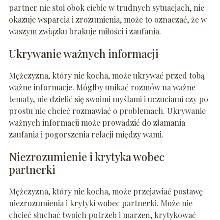
partner nie stoi obok ciebie w trudnych sytuacjach, nie
okazuje wsparcia i zrozumienia, może to oznaczać, że w
waszym związku brakuje miłości i zaufania.
Ukrywanie ważnych informacji
Mężczyzna, który nie kocha, może ukrywać przed tobą
ważne informacje. Mógłby unikać rozmów na ważne
tematy, nie dzielić się swoimi myślami i uczuciami czy po
prostu nie chcieć rozmawiać o problemach. Ukrywanie
ważnych informacji może prowadzić do złamania
zaufania i pogorszenia relacji między wami.
Niezrozumienie i krytyka wobec
partnerki
Mężczyzna, który nie kocha, może przejawiać postawę
niezrozumienia i krytyki wobec partnerki. Może nie
chcieć słuchać twoich potrzeb i marzeń, krytykować