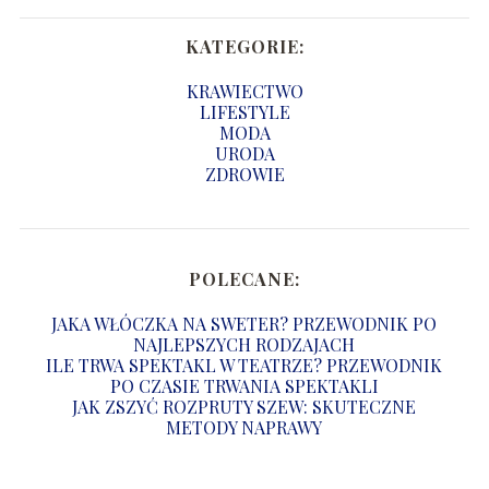
KATEGORIE:
KRAWIECTWO
LIFESTYLE
MODA
URODA
ZDROWIE
POLECANE:
JAKA WŁÓCZKA NA SWETER? PRZEWODNIK PO
NAJLEPSZYCH RODZAJACH
ILE TRWA SPEKTAKL W TEATRZE? PRZEWODNIK
PO CZASIE TRWANIA SPEKTAKLI
JAK ZSZYĆ ROZPRUTY SZEW: SKUTECZNE
METODY NAPRAWY